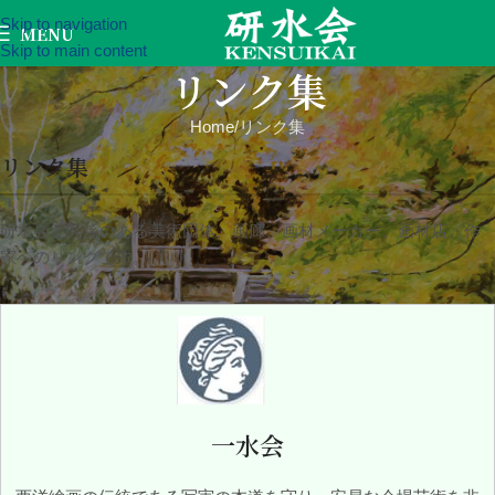
Skip to navigation
MENU
Skip to main content
リンク集
Home
リンク集
リンク集
研水会と関係のある美術団体、画廊、画材メーカー、画材店、作
家へのリンクです。
一水会