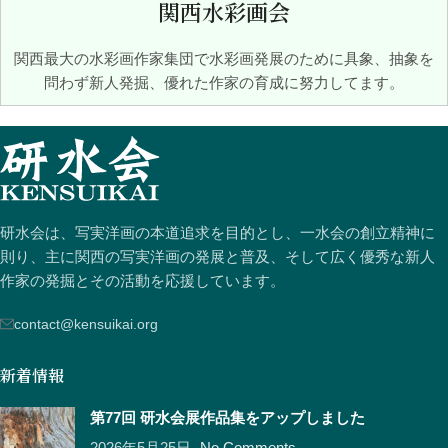
関西水彩画会
関西最大の水彩画作家集団で水彩画発展のために具象、抽象を
問わず新人発掘、優れた作家の育成に努力してます。
研水会は、写実洋画の本道追求を目的とし、一水会の創立精神に
則り、主に関西の写実洋画の発展と普及、そして広く優秀な新人
作家の発掘とその活動を応援しています。
contact@kensuikai.org
新着情報
第77回 研水会展作品集をアップしました
2026年5月25日
No Comments